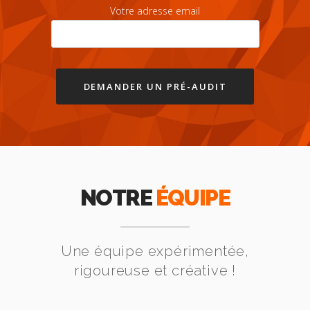
Votre adresse email
NOTRE
ÉQUIPE
Une équipe expérimentée,
rigoureuse et créative !