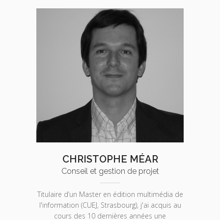
CHRISTOPHE MÉAR
Conseil et gestion de projet
Titulaire d’un Master en édition multimédia de
l'information (CUEJ, Strasbourg), j'ai acquis au
cours des 10 dernières années une