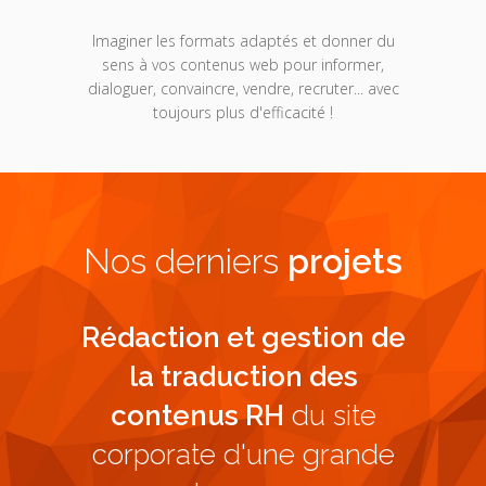
Imaginer les formats adaptés et donner du
sens à vos contenus web pour informer,
dialoguer, convaincre, vendre, recruter... avec
toujours plus d'efficacité !
Nos derniers
projets
nus
de
Rédaction et gestion de
Audi
ital
la traduction des
site i
ion
contenus RH
du site
ans le
corporate d'une grande